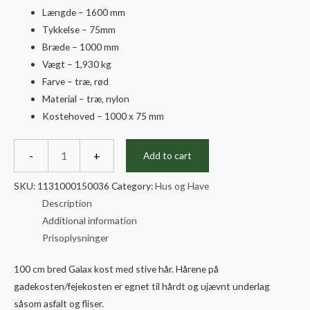
Længde –
1600 mm
Tykkelse – 75mm
Bræde –
1000 mm
Vægt –
1,930 kg
Farve – t
ræ, rød
Material – t
ræ, nylon
Kostehoved – 1000 x 75 mm
Bred
kost
-
+
Add to cart
til
især
udendørs
SKU:
1131000150036
Category:
Hus og Have
brug
quantity
Description
Additional information
Prisoplysninger
100 cm bred Galax kost med stive hår. Hårene på
gadekosten/fejekosten er egnet til hårdt og ujævnt underlag
såsom asfalt og fliser.