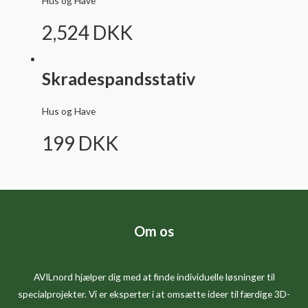
Hus og Have
2,524
DKK
Skradespandsstativ
Hus og Have
199
DKK
Om os
AVILnord hjælper dig med at finde individuelle løsninger til
specialprojekter. Vi er eksperter i at omsætte ideer til færdige 3D-