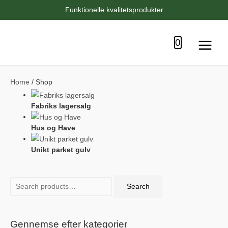
Funktionelle kvalitetsprodukter
0
Main
Menu
Home
/ Shop
Fabriks lagersalg
Hus og Have
Unikt parket gulv
S
Search
e
a
r
Gennemse efter kategorier