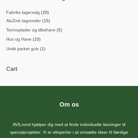
c
Fabriks lagersalg
(20)
h
AluZink tagrender
(15)
f
Termoplader og tilbehøre
(5)
o
r
Hus og Have
(10)
:
Unikt parket gulv
(1)
Cart
Om os
AVILnord hjælper dig med at finde individuelle løsninger til
specialprojekter. Vi er eksperter i at omsætte ideer til færdige