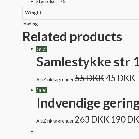
Størrelse – 75
Weight
loading...
Related products
Sale!
Samlestykke str 
55
DKK
45
DKK
AluZink tagrender
Sale!
Indvendige gering 
263
DKK
190
D
AluZink tagrender