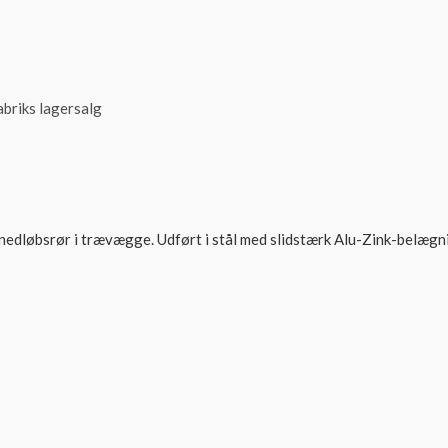
abriks lagersalg
f nedløbsrør i trævægge. Udført i stål med slidstærk Alu-Zink-belægn