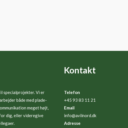
Kontakt
l specialprojekter. Vi er
Telefon
 arbejder både med plade-
+45 93 83 11 21
e kommunikation meget højt,
Email
or dig, eller videregive
info@avilnord.dk
llegaer.
Adresse