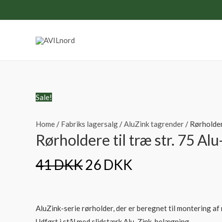
Sale!
Home
/
Fabriks lagersalg
/
AluZink tagrender
/ Rørholdere
Rørholdere til træ str. 75 Alu
41
DKK
26
DKK
AluZink-serie rørholder, der er beregnet til montering a
Udført i stål med slidstærk Alu-Zink-belægning