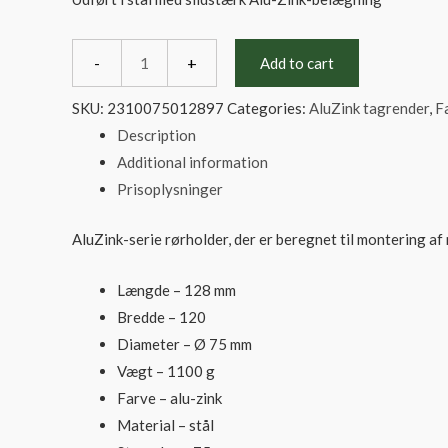
Rørholdere
til
-
+
Add to cart
træ
str.
75
SKU:
2310075012897
Categories:
AluZink tagrender
,
F
Alu-
Description
Zink
quantity
Additional information
Prisoplysninger
AluZink-serie rørholder, der er beregnet til montering a
Længde – 128 mm
Bredde – 120
Diameter – Ø 75 mm
Vægt – 1100 g
Farve – alu-zink
Material – stål