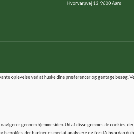
Hvorvarpvej 13, 9600 Aars
vante oplevelse ved at huske dine præferencer og gentage besøg. Ved
u navigerer gennem hjemmesiden. Ud af disse gemmes de cookies, der 
artscookies, der hjælper os med at analysere og forstå, hvordan du