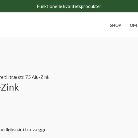
Funktionelle kvalitetsprodukter
SHOP
OM
 til træ str. 75 Alu-Zink
-Zink
f nedløbsrør i trævægge.