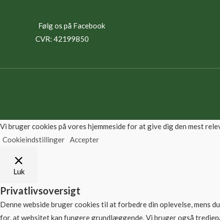
Følg os på Facebook
CVR: 42199850
Vi bruger cookies på vores hjemmeside for at give dig den mest rele
Cookieindstillinger
Accepter
Luk
Privatlivsoversigt
Denne webside bruger cookies til at forbedre din oplevelse, mens d
for, at websitet kan fungere grundlæggende. Vi bruger også tredjep