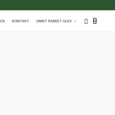
Søg
0
 OS
KONTAKT
UNIKT PARKET GULV