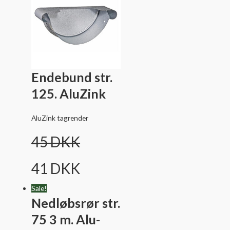
Endebund str.
125. AluZink
AluZink tagrender
45
DKK
41
DKK
Sale!
Nedløbsrør str.
75 3 m. Alu-