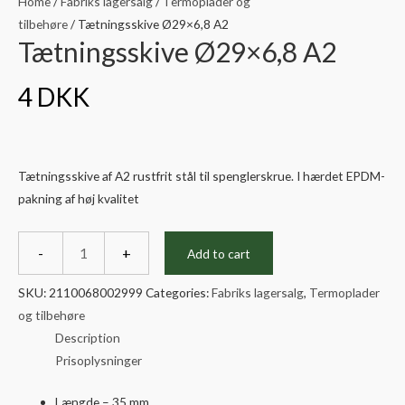
Home
/
Fabriks lagersalg
/
Termoplader og
tilbehøre
/ Tætningsskive Ø29×6,8 A2
Tætningsskive Ø29×6,8 A2
4
DKK
Tætningsskive af A2 rustfrit stål til spenglerskrue. I hærdet EPDM-
pakning af høj kvalitet
Tætningsskive
Ø29x6,8
-
+
Add to cart
A2
quantity
SKU:
2110068002999
Categories:
Fabriks lagersalg
,
Termoplader
og tilbehøre
Description
Prisoplysninger
Længde – 35 mm