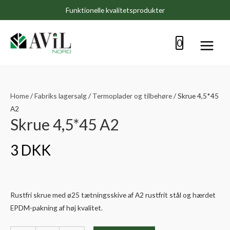
Funktionelle kvalitetsprodukter
0
Main
Menu
Home
/
Fabriks lagersalg
/
Termoplader og tilbehøre
/ Skrue 4,5*45
A2
Skrue 4,5*45 A2
3
DKK
Rustfri skrue med ø25 tætningsskive af A2 rustfrit stål og hærdet
EPDM-pakning af høj kvalitet.
Skrue