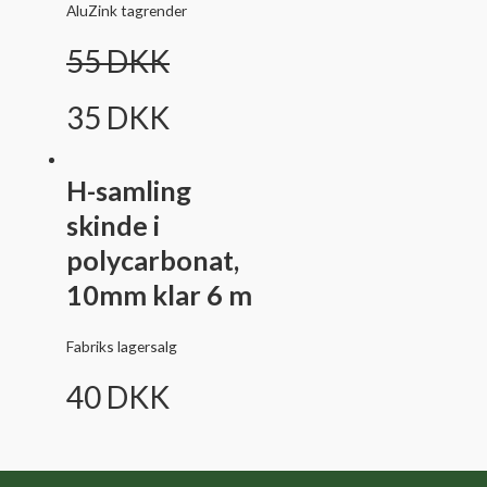
AluZink tagrender
55
DKK
35
DKK
H-samling
skinde i
polycarbonat,
10mm klar 6 m
Fabriks lagersalg
40
DKK