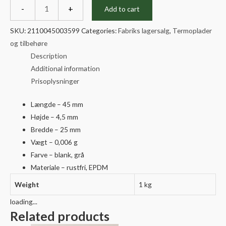
4,5*45
-
+
Add to cart
A2
quantity
SKU:
2110045003599
Categories:
Fabriks lagersalg
,
Termoplader
og tilbehøre
Description
Additional information
Prisoplysninger
Længde – 45 mm
Højde – 4,5 mm
Bredde – 25 mm
Vægt –
0,006 g
Farve – blank, grå
Materiale – r
ustfri, EPDM
Weight
1 kg
loading...
Related products