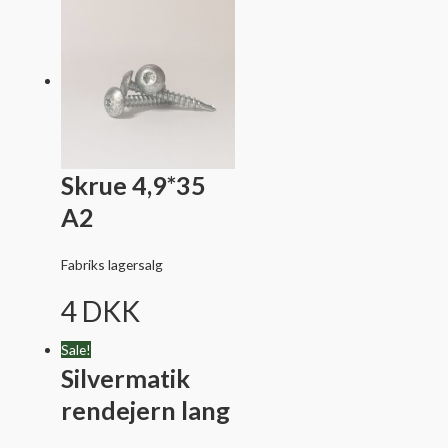
Skrue 4,9*35
A2
Fabriks lagersalg
4
DKK
Sale!
Silvermatik
rendejern lang